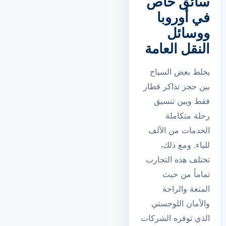
سائق خاص
في أوروبا
ووسائل
النقل العامة
يخلط بعض السياح
بين حجز تذاكر قطار
فقط وبين تنسيق
رحلة متكاملة
الخدمات من الألف
للياء. ومع ذلك،
تختلف هذه التجارب
تماماً من حيث
المتعة والراحة
والأمان اللوجستي
الذي توفره الشركات