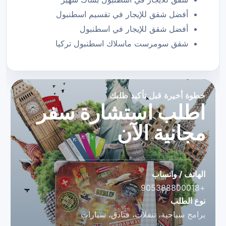
أفضل شقق للإيجار في تقسيم اسطنبول
أفضل شقق للإيجار في اسطنبول
شقق سومرست ماسلاك اسطنبول تركيا
خطوة أخيرة قبل تأكيد طلبك
اطلب استشارة سفر
مجانية الآن
الهاتف / واتساب
+905388800018
نوع الطلب
برامج سياحية، تنقلات، فنادق، سيارات