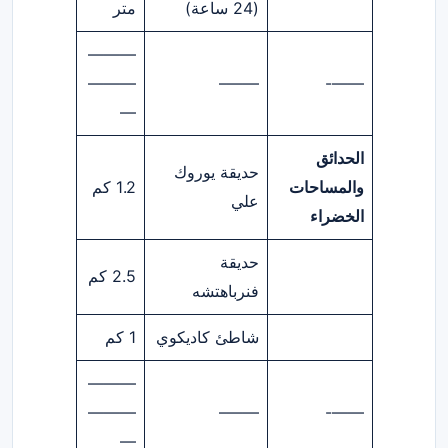
(24 ساعة)
متر
———
———
——–
——-
—
الحدائق
حديقة يوروك
والمساحات
1.2 كم
علي
الخضراء
حديقة
2.5 كم
فنرباهتشه
شاطئ كاديكوي
1 كم
———
———
——–
——-
—