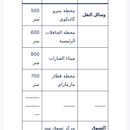
محطة مترو
500
وسائل النقل
كاديكوي
متر
محطة الحافلات
600
الرئيسية
متر
800
ميناء العبارات
متر
محطة قطار
700
مارماراي
متر
———
———
——–
——-
—
التسوق
مركز تسوق تيبه