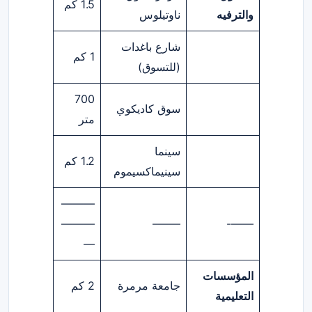
1.5 كم
والترفيه
ناوتيلوس
شارع باغدات
1 كم
(للتسوق)
700
سوق كاديكوي
متر
سينما
1.2 كم
سينيماكسيموم
———
———
——–
——-
—
المؤسسات
جامعة مرمرة
2 كم
التعليمية