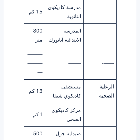
مدرسة كاديكوي
1.5 كم
الثانوية
المدرسة
800
الابتدائية آتاتورك
متر
———
———
——–
——-
—
الرعاية
مستشفى
1.8 كم
الصحية
كاديكوي شيفا
مركز كاديكوي
1 كم
الصحي
صيدلية جول
500