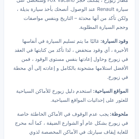
مطار زيورخ ، يمكنك حجز Fox Vacano وستحصل على
سيارة Renault عند الوصول. أنصحك بأخذ سيارة بديلة ،
ولكن تأكد من أنها محدثة – التاريخ وبنفس مواصفات
وحجم السيارة المطلوبة.
وقود السيارة:
غالبًا ما يتم تسليم السيارة في أنفاسها
الأخيرة ، أي وقود منخفض ، لذا تأكد من كتابتها في العقد
في زيورخ وحاول إعادتها بنفس مستوى الوقود ، فمن
الأفضل استلامها مشحونة بالكامل و إعادته إلى أي محطة
في زيورخ.
المواقع السياحية:
استخدم دليل زيورخ للأماكن السياحية
للعثور على إحداثيات المواقع السياحية.
ملحوظة:
يجب عدم الوقوف في الأماكن الخاطئة خاصة
في زيورخ بشكل عام أو الشوارع الضيقة ، كما أنه محرج
للغاية إيقاف سيارتك في الأماكن المخصصة لذوي