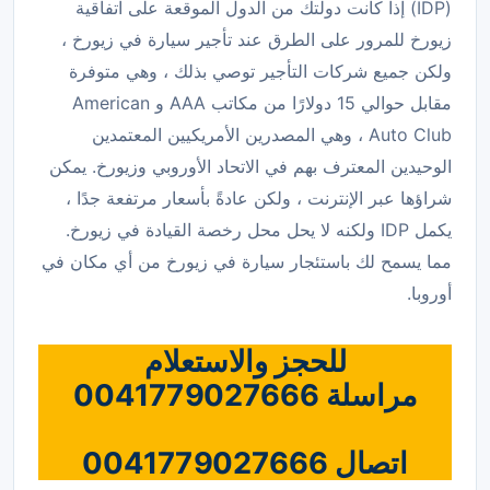
(IDP) إذا كانت دولتك من الدول الموقعة على اتفاقية
زيورخ للمرور على الطرق عند تأجير سيارة في زيورخ ،
ولكن جميع شركات التأجير توصي بذلك ، وهي متوفرة
مقابل حوالي 15 دولارًا من مكاتب AAA و American
Auto Club ، وهي المصدرين الأمريكيين المعتمدين
الوحيدين المعترف بهم في الاتحاد الأوروبي وزيورخ. يمكن
شراؤها عبر الإنترنت ، ولكن عادةً بأسعار مرتفعة جدًا ،
يكمل IDP ولكنه لا يحل محل رخصة القيادة في زيورخ.
مما يسمح لك باستئجار سيارة في زيورخ من أي مكان في
أوروبا.
للحجز والاستعلام
مراسلة 0041779027666
اتصال 0041779027666