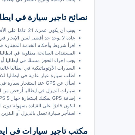
نصائح تاجير سيارة في ايطال
يجب أن يكون عمرك 21 عامًا على الأقل لاستئجار سيارة في ايطاليا
عادة لا يوجد حد أقصى لسن الإيجار في 
اقرأ شروط وأحكام الخدمة المختارة في 
المستندات الصالحة مطلوبة في ايطال
يجب إجراء الحجز مسبقًا في ايطاليا أو 
السيارات الأوتوماتيكية في ايطاليا غالية
اطلب سيارة عيار عادية في ايطاليا لل
اسأل عن GPS عند استئجار سيارة في ايطاليا
سيارات الديزل في ايطاليا أرخص من ال
إضافة GPS يمكنك استعارة جهاز GPS S عند الحجز عبر الإنترنت
لتكون قادرًا على القيادة بسهولة دون ال
استأجر سيارة تعمل بالديزل أو البنزين 
مكتب تاجير سيارات في ايطاليا ha.com