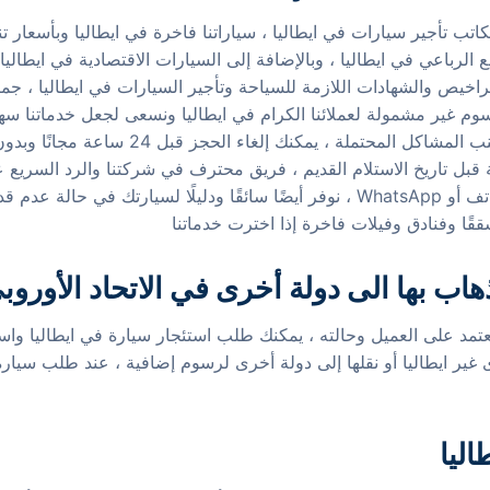
ة من أفضل مكاتب تأجير سيارات في ايطاليا ، سياراتنا فاخرة في ايطاليا و
الرباعي في ايطاليا ، وبالإضافة إلى السيارات الاقتصادية في ايطاليا 
در شركة asiyaha.com جميع التراخيص والشهادات اللازمة للسياحة وتأجير السيارات في 
وم غير مشمولة لعملائنا الكرام في ايطاليا ونسعى لجعل خدماتنا سهلة و
وتخضع لفحوصات فنية منتظمة ومتكررة لتجنب المشاك
لمستأجرة في ايطاليا حتى 48 ساعة قبل تاريخ الاستلام القديم ، فريق محترف في شركتنا و
السيارات في ايطاليا خلال 24 ساعة عبر الهاتف أو WhatsApp ، نوفر أيضًا سائقًا ودلي
شققًا وفنادق وفيلات فاخرة إذا اخترت خدماتنا
هاب بها الى دولة أخرى في الاتحاد الأوروب
تعتمد على العميل وحالته ، يمكنك طلب استئجار سيارة في ايطاليا واس
غير ايطاليا أو نقلها إلى دولة أخرى لرسوم إضافية ، عند طلب سيارة 
ليا