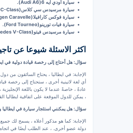
سيارة أودي ايه 6(Audi A6).
سيارة مرسيدس سي كلاس(Mercedes-Benz C-Class).
سيارة فوكس كارافيلا(Volkswagen Caravelle).
سيارة فيات تورينو(Ford Tourneo).
سيارة مرسيدس فيتو(Mercedes V-Class).
اكثر الاسئلة شيوعا عن تاجي
سؤال: هل أحتاج إلى رخصة قيادة دولية في ايط
الإجابة: في ايطاليا ، يحتاج السائقون من دول
أي لغة لاتينية أخرى ، ستحتاج إلى رخصة قياد
عادةً ، خاصةً عندما لا يكون باللغة الإنجلي
، يمكن للدول الموقعة على اتفاقية ايطاليا ال
سؤال: هل يمكنني استئجار سيارة في ايطاليا 
الإجابة: كما هو مذكور أعلاه ، يسمح لك جميع م
دولة عضو أخرى. ، عند الطلب أيضًا في اتجاه و