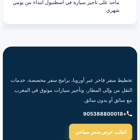
ماجد
على
تاجير سيارة في اسطنبول ابتداء من يومي
شهري
تخطيط سفر فاخر عبر أوروبا، برامج سفر مخصصة، خدمات
النقل من وإلى المطار، وتأجير سيارات موثوق في المغرب
مع سائق أو بدون سائق.
+905388800018
اطلب عرض سعر سياحي