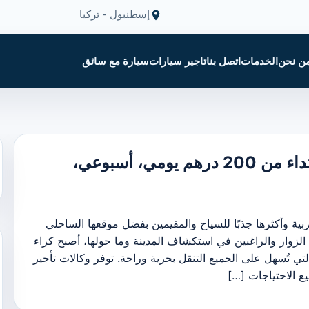
إسطنبول - تركيا
ن نحن
الخدمات
اتصل بنا
تاجير سيارات
سيارة مع سائق
تاجير السيارات في تطوان : ابتداء من 200 درهم يومي، أسبوعي،
بية وأكثرها جذبًا للسياح والمقيمين بفضل موقعها الساحلي
دد الزوار والراغبين في استكشاف المدينة وما حولها، أصبح كراء
ي تُسهل على الجميع التنقل بحرية وراحة. توفر وكالات تأجير
ع الاحتياجات […]