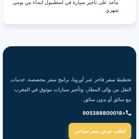
ماجد
على
تاجير سيارة في اسطنبول ابتداء من يومي
شهري
تخطيط سفر فاخر عبر أوروبا، برامج سفر مخصصة، خدمات
النقل من وإلى المطار، وتأجير سيارات موثوق في المغرب
مع سائق أو بدون سائق.
+905388800018
اطلب عرض سعر سياحي