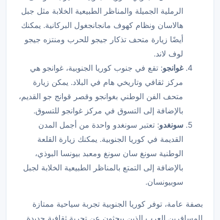
الرملية الجميلة والمناظر الطبيعية الخلابة مثل جبل
هالاسان ونظام كهوف مانجانجغول البركانية. يمكنك
أيضًا زيارة متحف تذكار جيجو للحرب ومنتزه جيجو
لوف لاند.
غوانجو
: تقع في جنوب كوريا الجنوبية، غوانجو هي
مركز ثقافي وتاريخي هام في البلاد. يمكن زيارة
متحف الفن الوطني بغوانجو وقصر قوانج جو القديم،
بالإضافة إلى التسوق في مركز غوانجو للتسوق.
سونغدو
: تعتبر سونغدو واحدة من أجمل المدن
القديمة في كوريا الجنوبية. يمكنك زيارة القلعة
الوطنية سونغ سان سونغ ومعبد بيونسا البوذي،
بالإضافة إلى التمتع بالمناظر الطبيعية الخلابة لجبل
سوبيونسان.
بصفة عامة، توفر كوريا الجنوبية تجربة سياحية ممتازة
للمسافرين العرب الذين يبحثون عن تجربة ثقافية جديدة