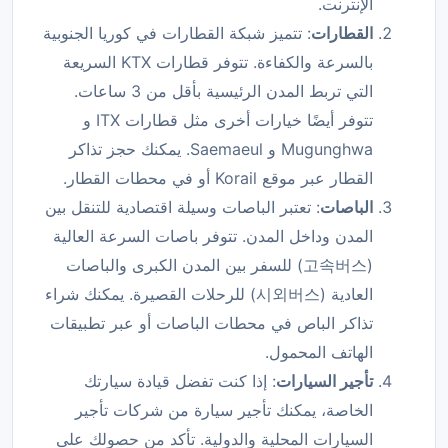
الإنترنت.
القطارات
: تتميز شبكة القطارات في كوريا الجنوبية
بالسرعة والكفاءة. تتوفر قطارات KTX السريعة
التي تربط المدن الرئيسية بأقل من 3 ساعات.
تتوفر أيضًا خيارات أخرى مثل قطارات ITX و
Mugunghwa و Saemaeul. يمكنك حجز تذاكر
القطار عبر موقع Korail أو في محطات القطار.
الباصات
: تعتبر الباصات وسيلة اقتصادية للتنقل بين
المدن وداخل المدن. تتوفر باصات السرعة العالية
(고속버스) للسفر بين المدن الكبرى والباصات
العادية (시외버스) للرحلات القصيرة. يمكنك شراء
تذاكر الباص في محطات الباصات أو عبر تطبيقات
الهاتف المحمول.
تأجير السيارات
: إذا كنت تفضل قيادة سيارتك
الخاصة، يمكنك تأجير سيارة من شركات تأجير
السيارات المحلية والدولية. تأكد من حصولك على